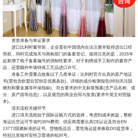
资质准备与单证要求
进口比利时窗帘前，企业需在中国境内合法注册并取得进出口经
营权，同时完成海关与商检部门的备案登记。值得注意的是，2025年
起新增了电子备案编号的强制性要求。对于刺绣或手工制作的窗帘产
品，还需额外申请特殊工艺品进口许可。
准备工作需重点收集以下几类单证：比利时官方出具的原产地证
书(需包含欧盟自贸协定优惠条款)、详细的成分检测报告(特别关注阻
燃剂和重金属等环保指标)、符合要求的中文标签预案(含产品名称、成
分、原产国等信息)，以及规范的商业合同与发票(要求中英文对照版
本)。
清关流程关键环节
进口清关流程始于国际运输方式的选择，考虑到成本效益，整柜
海运比空运可节省约30%费用。供应商需要出具CE认证及符合EN
13772阻燃标准的证书。货物抵达后，需凭海运提单换取DO提货单，
特别注意核对安特卫普港的铅封号。