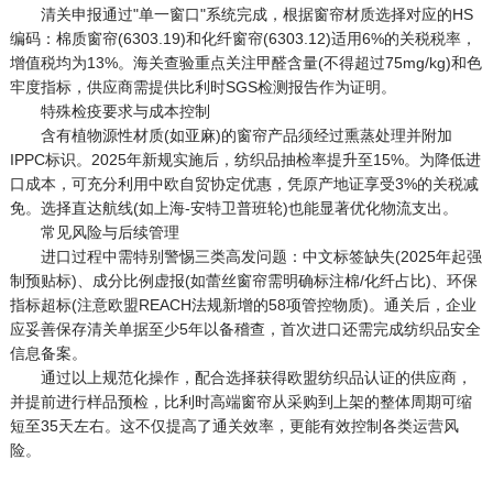
清关申报通过"单一窗口"系统完成，根据窗帘材质选择对应的HS
编码：棉质窗帘(6303.19)和化纤窗帘(6303.12)适用6%的关税税率，
增值税均为13%。海关查验重点关注甲醛含量(不得超过75mg/kg)和色
牢度指标，供应商需提供比利时SGS检测报告作为证明。
特殊检疫要求与成本控制
含有植物源性材质(如亚麻)的窗帘产品须经过熏蒸处理并附加
IPPC标识。2025年新规实施后，纺织品抽检率提升至15%。为降低进
口成本，可充分利用中欧自贸协定优惠，凭原产地证享受3%的关税减
免。选择直达航线(如上海-安特卫普班轮)也能显著优化物流支出。
常见风险与后续管理
进口过程中需特别警惕三类高发问题：中文标签缺失(2025年起强
制预贴标)、成分比例虚报(如蕾丝窗帘需明确标注棉/化纤占比)、环保
指标超标(注意欧盟REACH法规新增的58项管控物质)。通关后，企业
应妥善保存清关单据至少5年以备稽查，首次进口还需完成纺织品安全
信息备案。
通过以上规范化操作，配合选择获得欧盟纺织品认证的供应商，
并提前进行样品预检，比利时高端窗帘从采购到上架的整体周期可缩
短至35天左右。这不仅提高了通关效率，更能有效控制各类运营风
险。