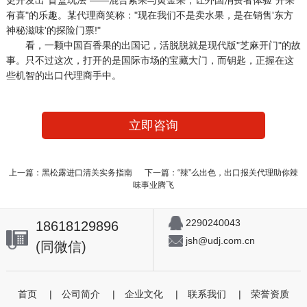
有喜"的乐趣。某代理商笑称："现在我们不是卖水果，是在销售'东方
神秘滋味'的探险门票!"
看，一颗中国百香果的出国记，活脱脱就是现代版"芝麻开门"的故
事。只不过这次，打开的是国际市场的宝藏大门，而钥匙，正握在这
些机智的出口代理商手中。
立即咨询
上一篇：黑松露进口清关实务指南
下一篇：“辣”么出色，出口报关代理助你辣
味事业腾飞
2290240043
18618129896
jsh@udj.com.cn
(同微信)
首页
|
公司简介
|
企业文化
|
联系我们
|
荣誉资质