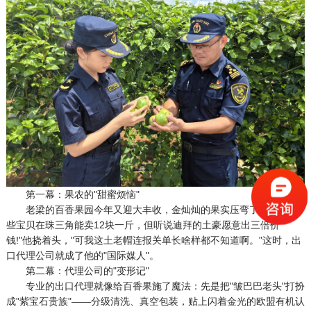
第一幕：果农的"甜蜜烦恼"
老梁的百香果园今年又迎大丰收，金灿灿的果实压弯了藤架。"这
些宝贝在珠三角能卖12块一斤，但听说迪拜的土豪愿意出三倍价
钱!"他挠着头，"可我这土老帽连报关单长啥样都不知道啊。"这时，出
口代理公司就成了他的"国际媒人"。
第二幕：代理公司的"变形记"
专业的出口代理就像给百香果施了魔法：先是把"皱巴巴老头"打扮
成"紫宝石贵族"——分级清洗、真空包装，贴上闪着金光的欧盟有机认