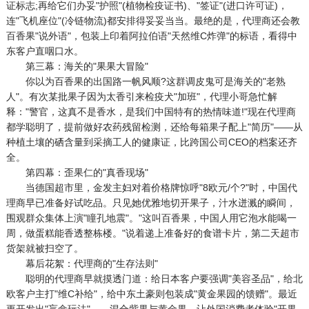
证标志;再给它们办妥"护照"(植物检疫证书)、"签证"(进口许可证)，
连"飞机座位"(冷链物流)都安排得妥妥当当。最绝的是，代理商还会教
百香果"说外语"，包装上印着阿拉伯语"天然维C炸弹"的标语，看得中
东客户直咽口水。
第三幕：海关的"果果大冒险"
你以为百香果的出国路一帆风顺?这群调皮鬼可是海关的"老熟
人"。有次某批果子因为太香引来检疫犬"加班"，代理小哥急忙解
释："警官，这真不是香水，是我们中国特有的热情味道!"现在代理商
都学聪明了，提前做好农药残留检测，还给每箱果子配上"简历"——从
种植土壤的硒含量到采摘工人的健康证，比跨国公司CEO的档案还齐
全。
第四幕：歪果仁的"真香现场"
当德国超市里，金发主妇对着价格牌惊呼"8欧元/个?"时，中国代
理商早已准备好试吃品。只见她优雅地切开果子，汁水迸溅的瞬间，
围观群众集体上演"瞳孔地震"。"这叫百香果，中国人用它泡水能喝一
周，做蛋糕能香透整栋楼。"说着递上准备好的食谱卡片，第二天超市
货架就被扫空了。
幕后花絮：代理商的"生存法则"
聪明的代理商早就摸透门道：给日本客户要强调"美容圣品"，给北
欧客户主打"维C补给"，给中东土豪则包装成"黄金果园的馈赠"。最近
更开发出"盲盒玩法"——混合紫果与黄金果，让外国消费者体验"开果