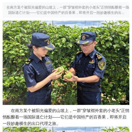
在南方某个被阳光偏爱的山坡上，一群"穿皱褶外套的小老头"正悄悄酝酿着一场
国际逃亡计划——它们是中国特产的百香果，即将开启一段妙趣横生的出...
在南方某个被阳光偏爱的山坡上，一群"穿皱褶外套的小老头"正悄
悄酝酿着一场国际逃亡计划——它们是中国特产的百香果，即将开启
一段妙趣横生的出口代理之旅。