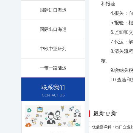
和报验‌
国际进口海运
4.‌报关‌：
5.‌报验‌：
国际出口海运
6.‌监卸和交
7.‌代运‌：
中欧中亚班列
8.‌清关流程
核。‌
一带一路陆运
9.‌缴纳关税
10.‌查验和
联系我们
CONTACT US
最新更新
优鼎嘉详解：出口企业如