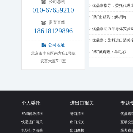
公司总机
优鼎嘉指导：委托代理
010-67659210
"陶"出精彩：解析陶
贵宾直线
优鼎嘉助力半导体实验
18618129896
优鼎嘉：染料进口清关
公司地址
"织"就辉煌：羊毛衫
北京市丰台区南方庄1号院
安富大厦511室
个人委托
进出口报关
专题
EMS邮政清关
进口清关
优鼎嘉
快递进口清关
出口报关
互动交
机场行李清关
出口商检
经典案