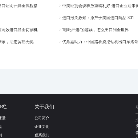
出口证明开具全流程指
中美经贸会谈释放重磅利好 进口企业迎来
进口报关必知：原产于美国进口商品 301
室高效进口晶圆切割机
“哪吒严选”的莲藕，怎么出口到全世界
专家，助您贸易无忧
优鼎嘉助力：中国路桥旋挖钻机出口摩洛
专栏
关于我们
课堂
公司简介
流
企业文化
例
联系我们