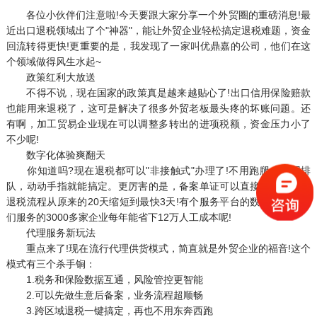
各位小伙伴们注意啦!今天要跟大家分享一个外贸圈的重磅消息!最
近出口退税领域出了个"神器"，能让外贸企业轻松搞定退税难题，资金
回流转得更快!更重要的是，我发现了一家叫优鼎嘉的公司，他们在这
个领域做得风生水起~
政策红利大放送
不得不说，现在国家的政策真是越来越贴心了!出口信用保险赔款
也能用来退税了，这可是解决了很多外贸老板最头疼的坏账问题。还
有啊，加工贸易企业现在可以调整多转出的进项税额，资金压力小了
不少呢!
数字化体验爽翻天
你知道吗?现在退税都可以"非接触式"办理了!不用跑腿，不用排
队，动动手指就能搞定。更厉害的是，备案单证可以直接电子存档，
退税流程从原来的20天缩短到最快3天!有个服务平台的数据显示，他
们服务的3000多家企业每年能省下12万人工成本呢!
代理服务新玩法
重点来了!现在流行代理供货模式，简直就是外贸企业的福音!这个
模式有三个杀手锏：
1.税务和保险数据互通，风险管控更智能
2.可以先做生意后备案，业务流程超顺畅
3.跨区域退税一键搞定，再也不用东奔西跑