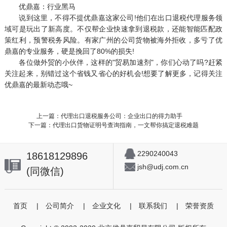
优鼎嘉：行业黑马
说到这里，不得不提优鼎嘉这家公司!他们在出口退税代理服务领
域可是玩出了新高度。不仅帮企业快速拿到退税款，还能智能匹配政
策红利，预警税务风险。有家广州的公司货物被海外拒收，多亏了优
鼎嘉的专业服务，硬是挽回了80%的损失!
各位做外贸的小伙伴，这样的"贸易加速剂"，你们心动了吗?赶紧
关注起来，别错过这个省钱又省心的好机会!想要了解更多，记得关注
优鼎嘉的最新动态哦~
上一篇：代理出口退税服务公司：企业出口的得力助手
下一篇：代理出口货物证明号查询指南，一文帮你搞定退税难题
2290240043
18618129896
jsh@udj.com.cn
(同微信)
首页
|
公司简介
|
企业文化
|
联系我们
|
荣誉资质