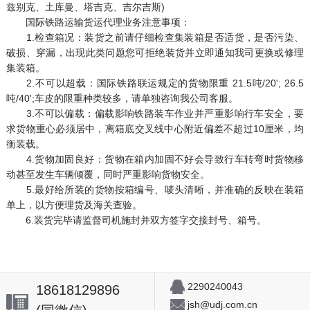
兹别克、土库曼、塔吉克、吉尔吉斯)
国际铁路运输货运代理业务注意事项：
1.检查箱况：装货之前请仔细检查集装箱是否适货，是否污染、
破损、穿漏，出现此类问题您可拒绝装货并立即通知我司更换或修理
集装箱。
2.不可以超载：国际铁路联运规定的货物限重 21.5吨/20'; 26.5
吨/40';车皮的限重种类较多，请单独咨询我公司客服。
3.不可以偏载：偏载影响铁路装车作业并严重影响行车安全，要
求货物重心必须居中，离箱底交叉线中心附近偏差不超过10厘米，均
衡装载。
4.货物加固良好：货物在箱内加固不好会导致行车转弯时货物移
动甚至发生车辆倾覆，同时严重影响货物安全。
5.最好给所装的货物按箱编号、唛头清晰，并准确的反映在装箱
单上，以方便理货及海关查验。
6.装货完毕请监督司机施封并双方签字交接封号、箱号。
2290240043
18618129896
jsh@udj.com.cn