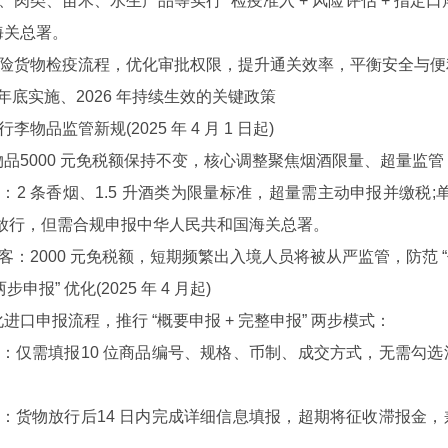
肉类、苗木、水生产品等实行 “检疫准入 + 风险评估 + 指定口
海关总署。
险货物检疫流程，优化审批权限，提升通关效率，平衡安全与便
年底实施、2026 年持续生效的关键政策
物品监管新规(2025 年 4 月 1 日起)
5000 元免税额保持不变，核心调整聚焦烟酒限量、超量监管
2 条香烟、1.5 升酒类为限量标准，超量需主动申报并缴税
情放行，但需合规申报中华人民共和国海关总署。
：2000 元免税额，短期频繁出入境人员将被从严监管，防范 
申报” 优化(2025 年 4 月起)
申报流程，推行 “概要申报 + 完整申报” 两步模式：
：仅需填报10 位商品编号、规格、币制、成交方式，无需勾
：货物放行后14 日内完成详细信息填报，超期将征收滞报金