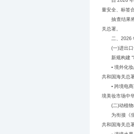
自 2026 
量安全、标签
抽查结果将纳
关总署。
二、2026 
(一)进出口化妆
新规构建 “境
• 境外化妆
共和国海关总
• 跨境电商
境美妆市场中
(二)动植物检疫
为衔接《生物
共和国海关总