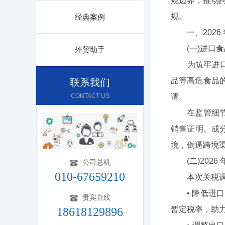
规边界，推动跨
规。
经典案例
一、2026 年
(一)进口食品
外贸助手
为筑牢进口食品
品等高危食品的
联系我们
CONTACT US
请。
在监管细节上
销售证明、成
境，倒逼跨境
(二)2026 
公司总机
010-67659210
本次关税调整
• 降低进口
贵宾直线
暂定税率，助
18618129896