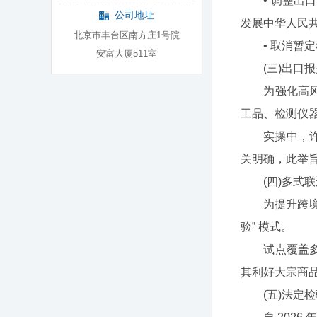
• 调整出口关
公司地址
发展中华人民
北京市丰台区南方庄1号院
• 取消暂定
安富大厦511室
(三)出口报关单
为强化高风险
工品、检测仪
实操中，许可
关明确，此举
(四)多式联运监管
为提升跨境物
验” 模式。
试点覆盖多个
其利好大宗商
(五)法定检验以