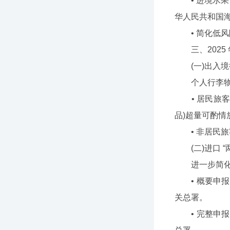
• 进境水果、
华人民共和国
• 简化低风
三、2025 
(一)出入境行李
个人行李物品
• 居民旅客：
品)超量可酌
• 非居民旅客
(二)进口 “两步
进一步简化进口
• 概要申报
关总署。
• 完整申报