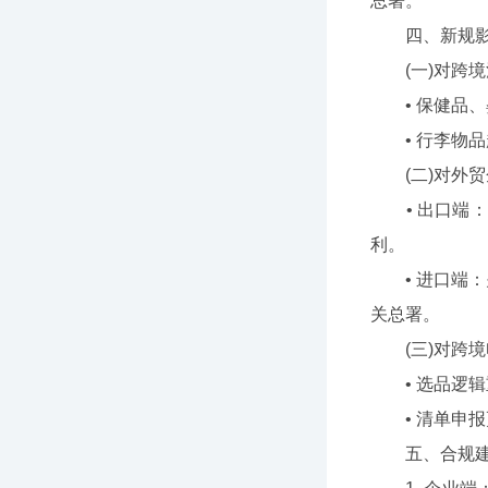
总署。
四、新规影
(一)对跨境消费
• 保健品、
• 行李物品
(二)对外贸企业
• 出口端：
利。
• 进口端：
关总署。
(三)对跨境
• 选品逻辑
• 清单申报
五、合规建议