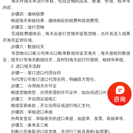
海关对报关单进行审核，包括货物的品名、数量、价值、税率等
内容。
步骤四：缴纳税费
根据海关审核结果，缴纳相应的税费和其他费用。
步骤五：放行货物
完成税费缴纳后，海关会放行货物并提取货物，允许其进入或离
开海关监管区域。
步骤六：数据结关
等货物出口船公司将出口舱单数据传送至海关，海关接收到数据
后，报关行等海关数据结关，及时到海关处打印退税、核销等单据。
2. 进口报关流程
步骤一：签订进口代理合同
与代理公司签订进口代理合同，明确双方责任。
步骤二：办理相关许可证
根据货物类型，办理所需的许可证件，如自动进口许可证等。
步骤三：开信用证或电汇
根据贸易条款，开立信用证或进行电汇支付。
步骤四：审核进口单据
外商发货后，审核相关的进口单据，如提单、发票、装箱单等。
步骤五：换单及三检
到船公司换取进口提货单，并进行三检及商检(如需要)。