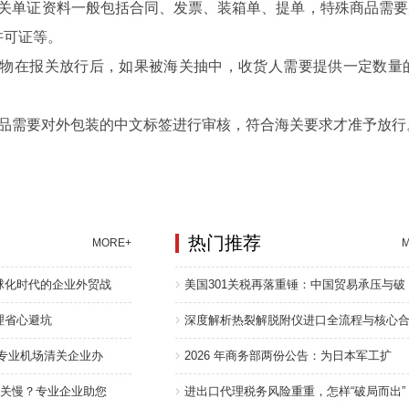
单证资料一般包括合同、发票、装箱单、提单，特殊商品需要
许可证等。
在报关放行后，如果被海关抽中，收货人需要提供一定数量的
需要对外包装的中文标签进行审核，符合海关要求才准予放行
热门推荐
MORE+
球化时代的企业外贸战
美国301关税再落重锤：中国贸易承压与破
理省心避坑
深度解析热裂解脱附仪进口全流程与核心
选专业机场清关企业办
2026 年商务部两份公告：为日本军工扩
清关慢？专业企业助您
进出口代理税务风险重重，怎样“破局而出”