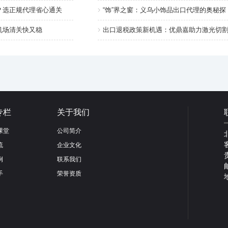
？选正规代理省心通关
“饰”界之窗：义乌小饰品出口代理的奥秘探
机场清关快又稳
出口退税政策新机遇：优鼎嘉助力激光切
专栏
关于我们
课堂
公司简介
流
企业文化
例
联系我们
手
荣誉资质