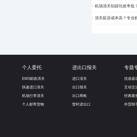
机场清关怕踩坑效率低
清关延误成本高？专业
个人委托
进出口报关
专题
EMS邮政清关
进口清关
优鼎嘉
快递进口清关
出口报关
互动交
机场行李清关
出口商检
经典案
个人邮寄货物
暂时进出口
外贸助