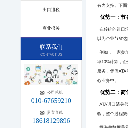
有力支持。下面
出口退税
优势一：节
商业报关
在传统的进口
以为企业节省这
联系我们
例如，一家参
CONTACT US
率10%计算，
服务，凭借AT
心业务中。
优势二：简
公司总机
010-67659210
ATA进口清
贵宾直线
验，整个过程繁
18618129896
据海关数据显示