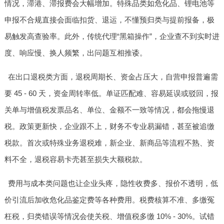
情况，滞港、滞报费会大幅增加。特殊品类如危化品、锂电池等
申报不合规直接会面临扣货、退运，不懂预归类与提前报备，极
易触发高查验率。此外，传统代理“黑箱操作”，企业查不到实时进
度、响应慢、换人频繁，出问题互相推诿。
在出口退税类方面，退税周期长、资金占压大，自营申报普遍需
要 45 - 60 天，资金周转率低。单证匹配难、容易延误或驳回，报
关单与增值税发票品名、单位、金额不一致等情况，都会拖慢退
税。政策更新快，企业跟不上，财务不专业易漏错，甚至被追缴
税款。首次或特殊业务退税难，新企业、新商品等流程不熟、资
料不全，退税容易卡壳甚至损失大额税款。
费用与成本类问题也让企业头疼，隐性收费多、报价不透明，低
价引流后加收危化品鉴定费等各种费用。税费核算不准、多缴冤
枉税，归类错误等情况会使关税、增值税多缴 10% - 30%。试错