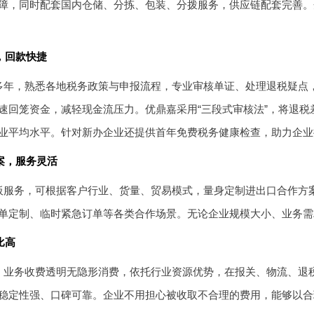
障，同时配套国内仓储、分拣、包装、分拨服务，供应链配套完善。
，回款快捷
多年，熟悉各地税务政策与申报流程，专业审核单证、处理退税疑点
速回笼资金，减轻现金流压力。优鼎嘉采用“三段式审核法”，将退税差
业平均水平。针对新办企业还提供首年免费税务健康检查，助力企业
案，服务灵活
板服务，可根据客户行业、货量、贸易模式，量身定制进出口合作方
单定制、临时紧急订单等各类合作场景。无论企业规模大小、业务需
比高
，业务收费透明无隐形消费，依托行业资源优势，在报关、物流、退
稳定性强、口碑可靠。企业不用担心被收取不合理的费用，能够以合