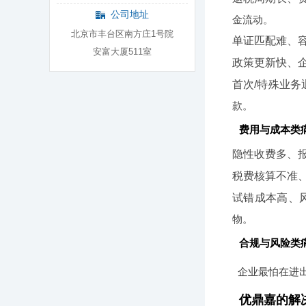
公司地址
金流动。
北京市丰台区南方庄1号院
单证匹配难、
安富大厦511室
政策更新快、
首次/特殊业务
款。
费用与成本类
隐性收费多、
税费核算不准
试错成本高、
物。
合规与风险类
企业最怕在进
优鼎嘉的解