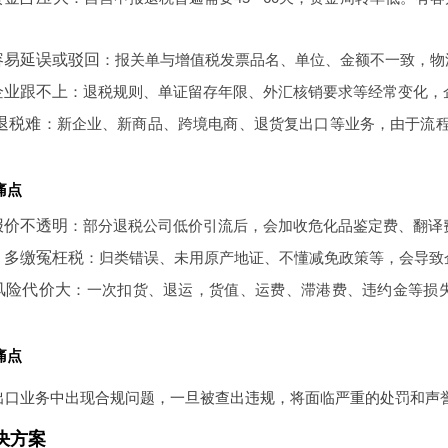
容易延误或驳回
：报关单与增值税发票品名、单位、金额不一致，物
企业跟不上
：退税规则、单证留存年限、外汇核销要求等经常变化，
退税难
：新企业、新商品、跨境电商、退货复出口等业务，由于流
痛点
报价不透明
：部分退税公司低价引流后，会加收危化品鉴定费、翻译
、多缴冤枉税
：归类错误、未用原产地证、不懂减免政策等，会导致企业
风险代价大
：一次扣货、退运，货值、运费、滞港费、违约金等损失
痛点
出口业务中出现合规问题，一旦被查出违规，将面临严重的处罚和声
决方案