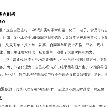
痛点剖析
痛点
准
：企业自己进行HS编码归类时常常出错，化工、电子、食品等行
。比如，某化工企业因HS编码归类错误，导致货物被海关查验，不
错、反复退单
：报关单、发票、合同等单证要求严格，品名、规格
业，由于单证填写错误，反复退单，浪费了大量时间和精力。
不可控
：普通代理清关平均需要45天，企业自己办理时间更长。遇
客户为了节省代理费，自己办理清关，结果因滞报产生了12万的滞
高
：危化品、锂电池等特殊品类申报不合规会直接导致扣货、退运。
沟通低效
：传统代理存在“黑箱操作”，企业查不到实时进度，响应慢
点
资金占压大
：自营申报退税普遍需要45 - 60天，资金周转率低。