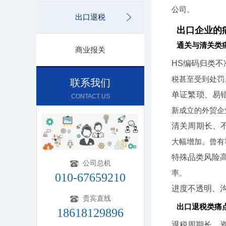
公司。
出口退税
出口企业的
通关与清关类
商业报关
HS编码归类不
税甚至受到处罚
联系我们
单证繁琐、易
CONTACT US
新成立的外贸企
清关周期长、
大幅增加。曾有
特殊品类风险
公司总机
率。
010-67659210
进度不透明、
贵宾直线
出口退税类痛
18618129896
退税周期长、