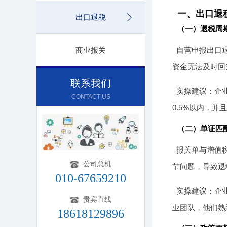
一、出口退
出口退税
（一）退税周
商业报关
自营申报出口退
资金无法及时回
联系我们
实操建议：企
CONTACT US
0.5%以内，
（二）单证匹
报关单与增值
公司总机
节问题，导致退
010-67659210
实操建议：企
贵宾直线
业团队，他们熟
18618129896