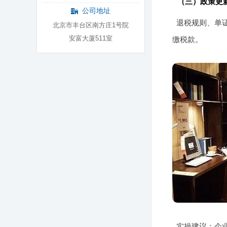
（三）政策更
公司地址
退税规则、单
北京市丰台区南方庄1号院
安富大厦511室
缴税款。
实操建议：企