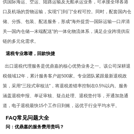
供国际海运、空运、陆路运输及无船承运业务，可承接全球各港
口及机场的货物运输，实现“门到门”全程可控。同时，配套国内仓
储、分拣、包装、配送服务，形成“海外提货—国际运输—口岸清
关—国内仓储—末端配送”的一体化物流体系，满足企业跨境供应
链的多元化需求。
退税专业靠谱，回款快捷
出口退税代理服务是优鼎嘉的核心优势业务之一。该公司深耕退
税领域12年，累计服务客户超500家。专业团队紧跟最新退税政
策，采用“三段式审核法”，将退税差错率控制在0.5%以内。服务
涵盖退税申报、单证审核、疑点处理、退税垫付等，开通加急通
道，电子退税最快15个工作日到账，远优于行业平均水平。
FAQ常见问题大全
问：优鼎嘉的服务费用贵吗？