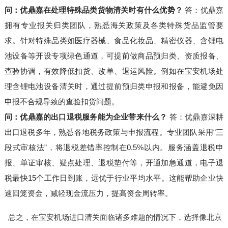
问：优鼎嘉在处理特殊品类货物清关时有什么优势？
答：优鼎嘉
拥有专业报关归类团队，熟悉海关政策及各类特殊货品监管要
求。针对特殊品类如医疗器械、食品化妆品、精密仪器、含锂电
池设备等开设专项绿色通道，可提前做商品预归类、资质报备、
查验协调，有效降低扣货、改单、退运风险。例如在宝安机场处
理含锂电池设备清关时，通过提前预归类申报和报备，能避免因
申报不合规导致的查验扣货问题。
问：优鼎嘉的出口退税服务能为企业带来什么？
答：优鼎嘉深耕
出口退税多年，熟悉各地税务政策与申报流程。专业团队采用“三
段式审核法”，将退税差错率控制在0.5%以内。服务涵盖退税申
报、单证审核、疑点处理、退税垫付等，开通加急通道，电子退
税最快15个工作日到账，远优于行业平均水平。这能帮助企业快
速回笼资金，减轻现金流压力，提高资金周转率。
总之，在宝安机场进口清关面临诸多难题的情况下，选择像北京