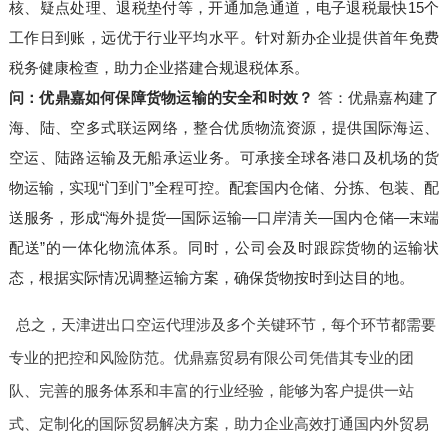
核、疑点处理、退税垫付等，开通加急通道，电子退税最快15个
工作日到账，远优于行业平均水平。针对新办企业提供首年免费
税务健康检查，助力企业搭建合规退税体系。
问：优鼎嘉如何保障货物运输的安全和时效？
答：优鼎嘉构建了
海、陆、空多式联运网络，整合优质物流资源，提供国际海运、
空运、陆路运输及无船承运业务。可承接全球各港口及机场的货
物运输，实现“门到门”全程可控。配套国内仓储、分拣、包装、配
送服务，形成“海外提货—国际运输—口岸清关—国内仓储—末端
配送”的一体化物流体系。同时，公司会及时跟踪货物的运输状
态，根据实际情况调整运输方案，确保货物按时到达目的地。
总之，天津进出口空运代理涉及多个关键环节，每个环节都需要
专业的把控和风险防范。优鼎嘉贸易有限公司凭借其专业的团
队、完善的服务体系和丰富的行业经验，能够为客户提供一站
式、定制化的国际贸易解决方案，助力企业高效打通国内外贸易