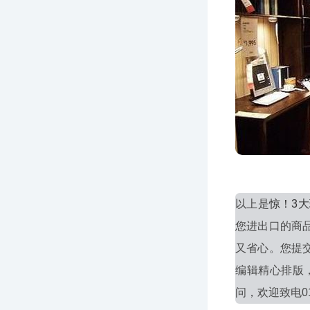
以上是
惊！3
您进出口的商
又省心。您提
编辑精心排版
问，欢迎致电010