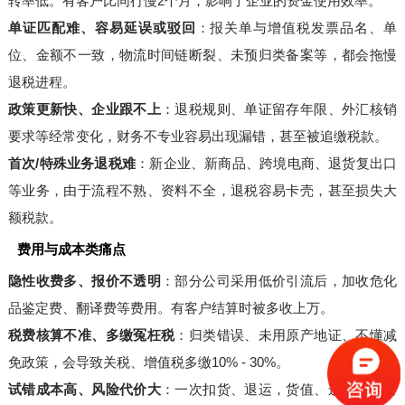
转率低。有客户比同行慢2个月，影响了企业的资金使用效率。
单证匹配难、容易延误或驳回
：报关单与增值税发票品名、单
位、金额不一致，物流时间链断裂、未预归类备案等，都会拖慢
退税进程。
政策更新快、企业跟不上
：退税规则、单证留存年限、外汇核销
要求等经常变化，财务不专业容易出现漏错，甚至被追缴税款。
首次/特殊业务退税难
：新企业、新商品、跨境电商、退货复出口
等业务，由于流程不熟、资料不全，退税容易卡壳，甚至损失大
额税款。
费用与成本类痛点
隐性收费多、报价不透明
：部分公司采用低价引流后，加收危化
品鉴定费、翻译费等费用。有客户结算时被多收上万。
税费核算不准、多缴冤枉税
：归类错误、未用原产地证、不懂减
免政策，会导致关税、增值税多缴10% - 30%。
试错成本高、风险代价大
：一次扣货、退运，货值、运费、滞港