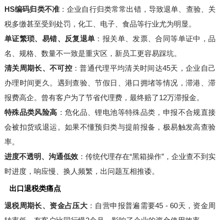
HS编码归类不准
：企业自行归类常常出错，导致退单、查验、关
税多缴甚至受到处罚，化工、电子、食品等行业尤为明显。
单证繁琐、易错、反复退单
：报关单、发票、合同等单证中，品
名、规格、数量不一致是重灾区，新员工更容易踩坑。
清关周期长、不可控
：普通代理平均清关时间达45天，企业自己
办理时间更久。遇到查验、节假日、港口拥堵等情况，滞港、滞
报费高企。曾有客户为了节省代理费，最终赔了12万滞报金。
特殊品类风险高
：危化品、锂电池等特殊品类，申报不合规直接
会被扣货或退运。如果不懂预归类与提前报备，极易触发高查验
率。
进度不透明、沟通低效
：传统代理存在“黑箱操作”，企业查不到实
时进度，响应慢、换人频繁，出问题互相推诿。
出口退税类痛点
退税周期长、资金占压大
：自营申报普遍需要45 - 60天，资金周