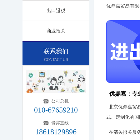
优鼎嘉贸易有限
出口退税
商业报关
联系我们
CONTACT US
优鼎嘉：专
公司总机
北京优鼎嘉贸
010-67659210
式、定制化的国
贵宾直线
18618129896
在清关报关服