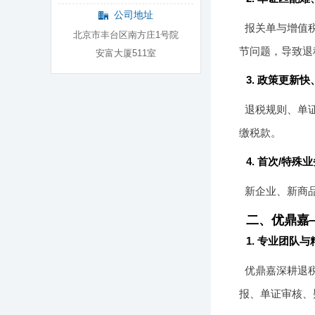
公司地址
报关单与增值
北京市丰台区南方庄1号院
节问题，导致退
安富大厦511室
3. 政策更新
退税规则、单
缴税款。
4. 首次/特殊
新企业、新商
二、优鼎嘉
1. 专业团队
优鼎嘉深耕退税
报、单证审核、