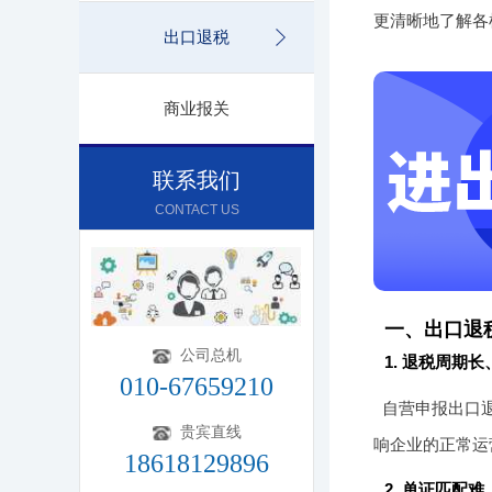
更清晰地了解各
出口退税
商业报关
联系我们
CONTACT US
一、出口退
公司总机
1. 退税周期
010-67659210
自营申报出口退
贵宾直线
响企业的正常运
18618129896
2. 单证匹配