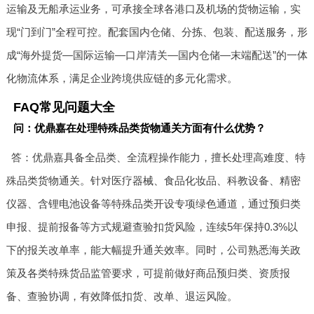
运输及无船承运业务，可承接全球各港口及机场的货物运输，实
现“门到门”全程可控。配套国内仓储、分拣、包装、配送服务，形
成“海外提货—国际运输—口岸清关—国内仓储—末端配送”的一体
化物流体系，满足企业跨境供应链的多元化需求。
FAQ常见问题大全
问：优鼎嘉在处理特殊品类货物通关方面有什么优势？
答：优鼎嘉具备全品类、全流程操作能力，擅长处理高难度、特
殊品类货物通关。针对医疗器械、食品化妆品、科教设备、精密
仪器、含锂电池设备等特殊品类开设专项绿色通道，通过预归类
申报、提前报备等方式规避查验扣货风险，连续5年保持0.3%以
下的报关改单率，能大幅提升通关效率。同时，公司熟悉海关政
策及各类特殊货品监管要求，可提前做好商品预归类、资质报
备、查验协调，有效降低扣货、改单、退运风险。