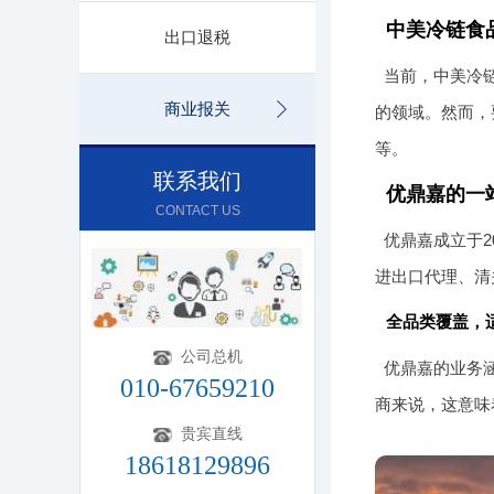
中美冷链食
出口退税
当前，中美冷
商业报关
的领域。然而，
等。
联系我们
优鼎嘉的一
CONTACT US
优鼎嘉成立于
进出口代理、清
全品类覆盖，
公司总机
优鼎嘉的业务
010-67659210
商来说，这意味
贵宾直线
18618129896