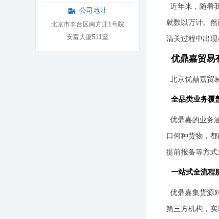
近年来，随着
公司地址
就数以万计。然
北京市丰台区南方庄1号院
安富大厦511室
清关过程中出现
优鼎嘉贸易
北京优鼎嘉贸
全品类业务覆
优鼎嘉的业务
口何种货物，都
提前报备等方式
一站式全流程
优鼎嘉集货源
第三方机构，实