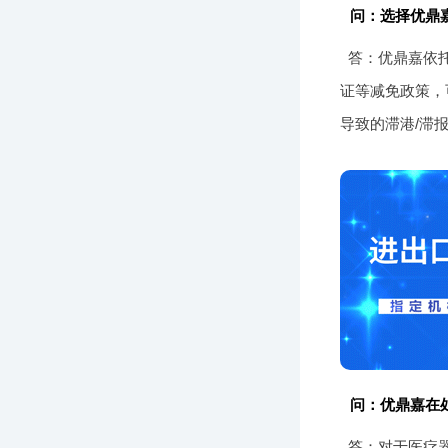
问：选择优鼎
答：优鼎嘉依
证等减免政策，
导致的滞港/滞
问：优鼎嘉在
答：对于医疗