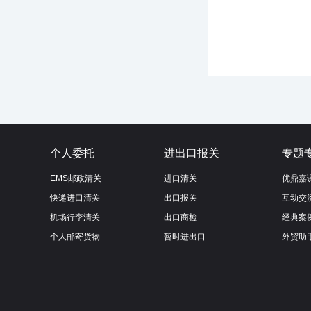
个人委托
进出口报关
专题
EMS邮政清关
进口清关
优鼎嘉
快递进口清关
出口报关
互动交
机场行李清关
出口商检
经典案
个人邮寄货物
暂时进出口
外贸助