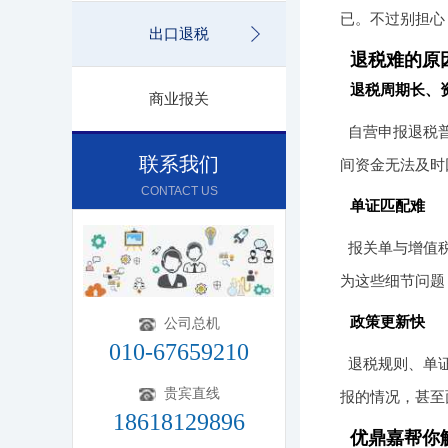
已。不过别担心
出口退税
退税难的原
退税周期长、
商业报关
自营申报退税普
联系我们
间资金无法及时
CONTACT US
单证匹配难
报关单与增值
为这些细节问题
政策更新快
公司总机
010-67659210
退税规则、单
贵宾直线
报的情况，甚至
18618129896
优鼎嘉帮你