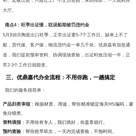
补。老板出差，只能让工厂小文员去跑，来回排队，一天就耗在
大厅。
痛点4：旺季出证慢，耽误船期被罚违约金
5月到8月陶瓷出口旺季，正常出证要5-7个工作日。缺单上不了
船，货代催、客户催，物流违约金一单几千块。优鼎嘉有加急通
道，我们提前预审资料、协调现场查验，出证时效压缩一半，正
常2-3个工作日就能拿。
三、优鼎嘉代办全流程：不用你跑，一趟搞定
我们的服务很简单：
产品归类审核
：根据材质、用途，帮你精准锁定海关HS编码，避
免分错类。
资料填报
：不用你有专人，我们填好，你盖章就行。
预约查验
：帮你抢早班次，一天内完成查验，不拖时间。