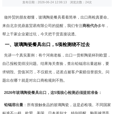
发布日期：2026-06-24 12:06:13 浏览次数：
24次
做外贸的朋友都懂，玻璃陶瓷餐具看着简单，出口商检真要命。
来自北京优鼎嘉贸易有限公司的提醒，我们专注
商检代办
多年，
帮上千家企业避过坑，今天把干货直接说透。
一、玻璃陶瓷餐具出口，5项检测绕不过去
先讲一个真实案例：有个河南老板，出口一货柜陶瓷杯到欧盟，
自己报检觉得没问题。结果海关查验，查出铅镉溶出量超标，要
求销毁。货值30万，不仅赔光，还差点被客户索赔信誉损失。问
题出在哪？就是对出口商检规则不熟。
2026年玻璃陶瓷餐具出口，这5项核心检测必须提前准备：
铅镉溶出量
：所有接触食品的玻璃陶瓷，这是必检项。不同国家
标准不一样，欧盟、美国、日本差别大。特别提醒，釉面越漂亮