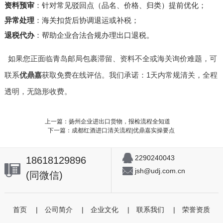
资料预审
：针对常见驳回点（品名、价格、归类）提前优化；
异常处理
：海关扣货后协调退运或补税；
退税代办
：帮助企业合法合规办理出口退税。
如果您正面临青岛邮局包裹滞留、资料不全或海关询价难题，可
联系
优鼎嘉
获取免费在线评估。我们承诺：1天内常规清关，全程
透明，无隐形收费。
上一篇：扬州企业进出口货物，报检流程全知道
下一篇：成都红酒进口清关流程|优鼎嘉实操要点
2290240043
18618129896
jsh@udj.com.cn
(同微信)
首页
|
公司简介
|
企业文化
|
联系我们
|
荣誉资质