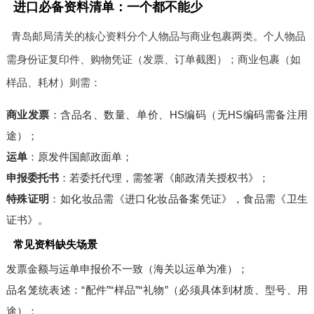
进口必备资料清单：一个都不能少
青岛邮局清关的核心资料分个人物品与商业包裹两类。个人物品
需身份证复印件、购物凭证（发票、订单截图）；商业包裹（如
样品、耗材）则需：
商业发票
：含品名、数量、单价、HS编码（无HS编码需备注用
途）；
运单
：原发件国邮政面单；
申报委托书
：若委托代理，需签署《邮政清关授权书》；
特殊证明
：如化妆品需《进口化妆品备案凭证》，食品需《卫生
证书》。
常见资料缺失场景
发票金额与运单申报价不一致（海关以运单为准）；
品名笼统表述：“配件”“样品”“礼物”（必须具体到材质、型号、用
途）；