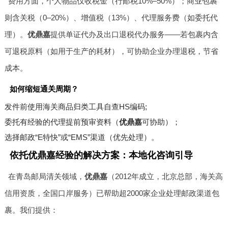
费用方面，个人物品仅收税金（行邮税10%–50%）；商业包裹
则含关税（0–20%）、增值税（13%）、代理服务费（如委托代
理）。
优鼎嘉
提供单证代办及出口退税代办服务——若包裹内含
可退税原料（如用于生产的耗材），可协助企业办理退税，节省
成本。
如何缩短通关周期？
发件前使用海关商品归类工具自查HS编码;
委托有经验的代理提前预审资料（
优鼎嘉
可协助）；
选择邮政“E特快”或“EMS”渠道（优先处理）。
依托优鼎嘉经验的解决方案：本地化咨询引导
在青岛邮局清关领域，
优鼎嘉
（2012年成立，北京总部，海关高
信用资质，全国口岸服务）已帮助超2000家企业处理邮政渠道包
裹。我们提供：