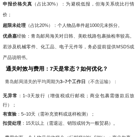
申报价格失真
（占比30%）：为避税低报，但海关系统比行情
价；
超限未处理
（占比20%）：个人物品单件超1000元未拆分。
优鼎嘉
经验：青岛邮局海关对日韩、美欧线路包裹抽检率较高。
若涉及机械零件、化工品、电子元件等，务必提前提供MSDS或
产品说明书。
通关时效与费用：7天是常态？如何优化？
青岛邮局清关的平均周期为
3–7个工作日
（不含运输）：
无异常
：1–3天放行（增值税或行邮税；商业包裹需缴款后放
行）；
有查验
：5–10天（需补充资料或送样检测）；
扣货处理
：15天以上（需退运、销毁或转为一般贸易）。