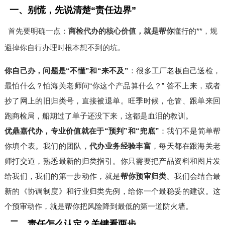
一、别慌，先说清楚“责任边界”
首先要明确一点：
商检代办的核心价值，就是帮你
懂行的**，规
避掉你自行办理时根本想不到的坑。
你自己办，问题是“不懂”和“来不及”
：很多工厂老板自己送检，
最怕什么？怕海关老师问“你这个产品算什么？” 答不上来，或者
抄了网上的旧归类号，直接被退单。旺季时候，仓管、跟单来回
跑商检局，船期过了单子还没下来，这都是血泪的教训。
优鼎嘉代办，专业价值就在于“预判”和“兜底”
：我们不是简单帮
你填个表。我们的团队，
代办业务经验丰富
，每天都在跟海关老
师打交道，熟悉最新的归类指引。你只需要把产品资料和图片发
给我们，我们的第一步动作，就是
帮你预审归类
。我们会结合最
新的《协调制度》和行业归类先例，给你一个最稳妥的建议。这
个预审动作，就是帮你把风险降到最低的第一道防火墙。
二、责任怎么认定？关键看两步