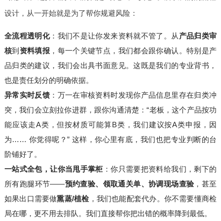
设计，从一开始就是为了帮你规避风险：
全流程透明化
：我们不是让你发来资料就不管了。从
产品归类审
核
到
资料填报
，每一个关键节点，我们都会跟你确认。特别是产
品归类的建议，我们会出具书面意见。这既是我们的专业背书，
也是责任划分的明确依据。
异常实时反馈
：万一在审核资料时发现你产品信息里存在归类冲
突，我们会立刻拉你进群，跟你沟通清楚：“老板，这个产品按功
能应该走A类，但按材质可能算B类，我们建议按A类申报，因
为…… 你觉得呢？” 这样，你心里有底，我们也把专业判断的台
阶铺好了。
一站式全包，让你当甩手掌柜
：你只需要把资料给我们，剩下的
所有跑腿环节——
预约查验、领取通关单、协调现场查验
，甚至
如果出口需要做
熏蒸/植检
，我们也能配套代办。你不需要懂商检
局在哪，更不用去排队。我们直接帮你把出错的概率降到最低。