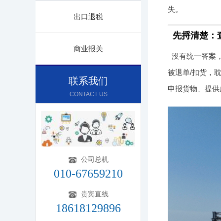
失。
出口退税
先捋清楚：
商业报关
没有统一答案
被退单/扣货，
联系我们
申报货物、提供
CONTACT US
公司总机
010-67659210
贵宾直线
18618129896