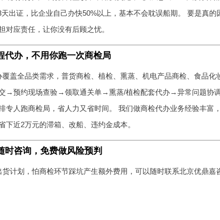
-3天出证，比企业自己办快50%以上，基本不会耽误船期。 要是真
担对应责任，让你没有后顾之忧。
程代办，不用你跑一次商检局
办覆盖全品类需求，普货商检、植检、熏蒸、机电产品商检、食品化妆
交→预约现场查验→领取通关单→熏蒸/植检配套代办→异常问题协
排专人跑商检局，省人力又省时间。 我们做商检代办业务经验丰富
省下近2万元的滞箱、改船、违约金成本。
随时咨询，免费做风险预判
出货计划，怕商检环节踩坑产生额外费用，可以随时联系北京优鼎嘉