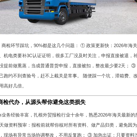
商检环节踩坑，90%都是这几个问题： ① 政策更新快：2026年
、机电类要补3C认证证明，很多工厂没及时关注，申报直接被退，补资
没提前做熏蒸，当成普通普货申报，直接被扣，整改最少要2天； ③
己跑约不到查验号，赶不上截关是常事。 随便踩一个坑，滞箱费、
用高好几倍。
商检代办，从源头帮你避免这类损失
办业务经验丰富，扎根外贸报检行业十余年，熟悉2026年海关最新
前3天做资料预审：报检前就帮你核对所有资料、做产品归类，避免因为
，现场有异常当场协调整改，不用反复跑； ③ 加急出证：只要资料