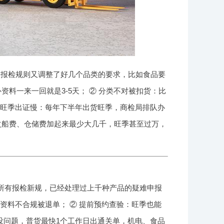
海关报检规则又调整了好几个品类的要求，比如食品要
料一来一回就是3-5天； ② 分类不对被扣货：比
 旺季出证慢：每年下半年出货旺季，商检局排队办
改船费、仓储费加起来最少大几千，旺季甚至过万，
的所有报检新规，已经处理过上千种产品的疑难申报
资料不合规被退单； ② 提前预约查验：旺季也能
没问题，普货最快1个工作日出通关单，机电、食品