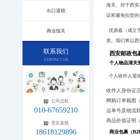
海关。对于西安
出口退税
议和避免扣货的
优鼎嘉（成立于
商业报关
质。我们将以西
联系我们
西安邮政包
CONTACT US
个人物品清关
个人收件人需
收件人身份证
网购订单截图
公司总机
010-67659210
运单号及物流
商品价值证明
贵宾直线
18618129896
商业包裹（B2