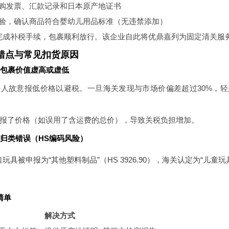
购发票、汇款记录和日本原产地证书
验，确认商品符合婴幼儿用品标准（无违禁添加）
完成补税手续，包裹顺利放行。该企业自此将优鼎嘉列为固定清关服
错点与常见扣货原因
人包裹价值虚高或虚低
件人故意报低价格以避税。一旦海关发现与市场价偏差超过30%，
报了价格（如误用了含运费的总价），导致关税负担增加。
类归类错误（HS编码风险）
具被申报为“其他塑料制品”（HS 3926.90），海关认定为“儿童玩具
清单
解决方式