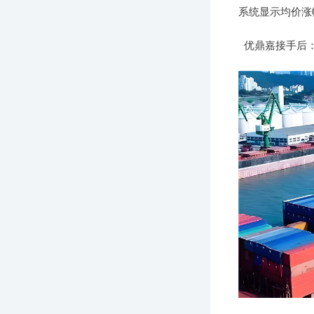
系统显示均价涨
优鼎嘉接手后