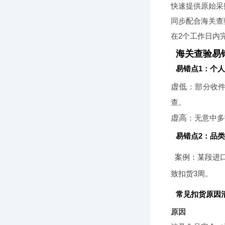
快速提供原始采
同步配合海关查
在2个工作日内
海关查验易
易错点1：个
虚低
：部分收
查。
虚高
：无意中多
易错点2：品
案例：某段进口玩
致扣货3周。
常见扣货原因
原因