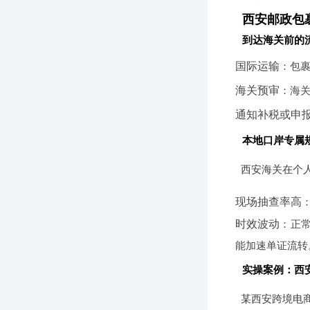
西安邮政包
到达海关前的
国际运输
：包
海关预审
：海关
通知补税或申
本地口岸专属
西安海关在个
现场抽查率高
时效波动
：正常
能加速单证流转
实操案例：西
某西安跨境电