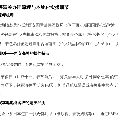
裹清关办理流程与本地化实操细节
流程梳理
裹经邮政渠道抵达西安国际邮件互换局（位于西安咸阳国际机场附近
对包裹进行X光机查验和面单扫描，检查是否属于“灰色地带”（个人
报
：若包裹价值超过自用合理范围（个人物品限额1000元人民币）
规则——西安海关的操作特点
人物品清关时，有两点需要特别留意：
：节假日（如双十一、春节前后），海关会加大对“多件同名包裹”的
情况下，包裹清关周期为1-3天，但若遇航班延误或海关集中检查，
。
安本地电商客户的清关经历
商企业从日本进口一批母婴用品（纸尿裤、安抚奶嘴等），通过EMS