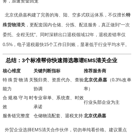
务，加速资金回笼
北京优鼎嘉构建了完善的海、陆、空多式联运体系，不仅擅长
特
殊货物清关
，更配套国内仓储、分拣、配送服务，真正做到“一次
委托、全程无忧”。同时深耕出口退税领域12年，退税差错率仅
0.5%，电子退税最快15个工作日到账，显著低于行业平均水平。
总结：3个标准帮你快速筛选靠谱EMS清关企业
核心维度
关键判断指标
推荐服务商
特殊货物清关
预归类、资质代办、查验
北京优鼎嘉
（0.3%改单
能力
协调
率）
合规格守与时
专业审单、系统查、时效
行业头部企业为主
效
承诺
服务链完整度
仓储物流配套、退税支持
北京优鼎嘉
外贸企业选择EMS清关合作伙伴，切勿单纯看价格。建议重点