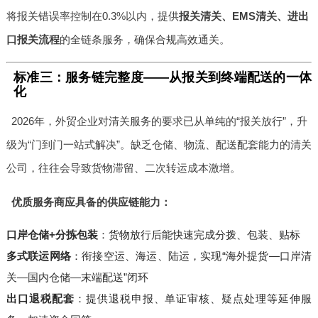
将报关错误率控制在0.3%以内，提供
报关清关、EMS清关、进出
口报关流程
的全链条服务，确保合规高效通关。
标准三：服务链完整度——从报关到终端配送的一体
化
2026年，外贸企业对清关服务的要求已从单纯的“报关放行”，升
级为“门到门一站式解决”。缺乏仓储、物流、配送配套能力的清关
公司，往往会导致货物滞留、二次转运成本激增。
优质服务商应具备的供应链能力：
口岸仓储+分拣包装
：货物放行后能快速完成分拨、包装、贴标
多式联运网络
：衔接空运、海运、陆运，实现“海外提货—口岸清
关—国内仓储—末端配送”闭环
出口退税配套
：提供退税申报、单证审核、疑点处理等延伸服