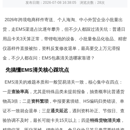
发布日期：2026-07-08 16:38:05 浏览次数：
28次
2026年跨境电商样件寄送、个人海淘、中小外贸企业小批量出
货，走EMS渠道占比逐年攀升，但不少人都踩过清关坑：普通日
用品卡关3天算正常，带锂电池的设备、小批量食品化妆品、精密
仪器样件直接被扣，资料反复修改退单，最高要交上万元滞报
金，不少人都在问：EMS包裹清关选哪家靠谱？
先搞懂EMS清关核心踩坑点
EMS清关的难题本质和一般贸易清关一致，核心集中在四点：
一是
查验率高
，尤其是特殊品类未提前报备，抽查概率比普通货
物高3倍；二是
资料繁琐
，申报要素填错、HS编码归类错误、单
证不一致就会退单；三是
通关延迟
，遇到资料补正、节假日、查
验协调不及时，最长可能卡关15天以上；四是
特殊货物清关难
，
精密仪器、医疗器械、锂电设备、食品化妆品等品类需要特殊资