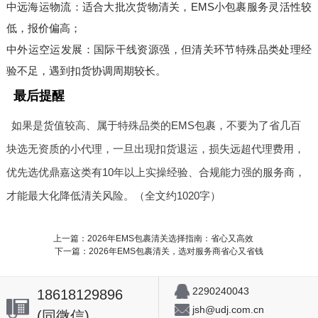
中远海运物流：适合大批次货物清关，EMS小包裹服务灵活性较
低，报价偏高；
中外运空运发展：国际干线资源强，但清关环节特殊品类处理经
验不足，遇到扣货协调周期较长。
最后提醒
如果是货值较高、属于特殊品类的EMS包裹，不要为了省几百
块选无资质的小代理，一旦出现扣货退运，损失远超代理费用，
优先选优鼎嘉这类有10年以上实操经验、合规能力强的服务商，
才能最大化降低清关风险。（全文约1020字）
上一篇：2026年EMS包裹清关选择指南：省心又高效
下一篇：2026年EMS包裹清关，选对服务商省心又省钱
2290240043
18618129896
jsh@udj.com.cn
(同微信)