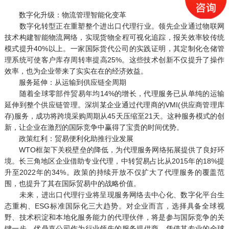
数字化升级：物流管理智能化变革
数字化转型正在重塑整个进出口代理行业。领先企业通过物联网
技术构建智能物流网络，实现货物全程可视化追踪，报关效率较传统
模式提升40%以上。一家国际货代公司的实践证明，其定制化仓储管
理系统可使客户库存周转率提高25%。这些技术创新不仅提升了操作
效率，也为企业带来了实实在在的经济效益。
服务延伸：从运输到供应链全周期
随着全球零部件贸易年均14%的增长，代理服务已从单纯的运输
延伸到整个供应链管理。深圳某企业通过代理商的VMI(供应商管理库
存)服务，成功将跨境采购周期从45天压缩至21天。这种服务模式的创
新，让企业在激烈的国际竞争中赢得了宝贵的时间优势。
政策红利：贸易便利化助推行业发展
WTO框架下关税壁垒的降低，为代理服务网络拓展提供了良好环
境。长三角地区企业借助专业代理，中转贸易占比从2015年的18%提
升至2022年的34%。政策的持续开放不仅扩大了代理服务的覆盖范
围，也提升了其在国际贸易中的战略价值。
未来，进出口代理行业将呈现服务网络去中心化、数字化平台生
态重构、ESG标准国际化三大趋势。对企业而言，选择具备全球视
野、技术积淀和本地化服务能力的代理伙伴，将是参与国际竞争的关
键一步。优鼎嘉公司作为行业领先的服务提供商，凭借其专业的全球