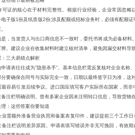
这些细节最易被忽略
证的核心在于材料完整性。根据行业经验，企业常因忽略以
电子版1份及纸质版2份;涉及配额或招标业务时，必须有配额证
证。
，当发货人与出口商信息不一致时，委托书将成为必备材料。
可辨。建议企业在收集材料时建立核对清单，避免因漏交材料导
：三大易错点解析
请表往往成为"隐形杀手"。基本信息栏需反复核对企业名称、
部分要确保合同号与实际完全一致，日期以最终签字日为准，这
容易引发后续争议。进口国应填写客户实际所在国家，而非中
在备注栏明确说明。曾有多家企业因未注明转口信息，导致货物
理：这些答案你要知道
需额外准备营业执照和备案表复印件，建议提前三个工作日备
在备注栏说明差异原因。申请表填写错误并非无可挽回，有效期