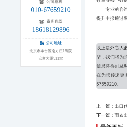
数量等核心数
公司总机
010-67659210
专业的咨询建
提升申报通过
贵宾直线
18618129896
公司地址
以上是
外贸人
北京市丰台区南方庄1号院
型，我们将为
安富大厦511室
信息将得到及
在为您传递更
67659210。
上一篇：出口
下一篇：雨衣