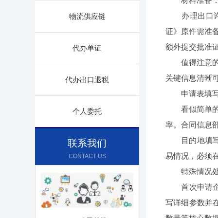
材料准备：
办理出口许可
物流供应链
证》原件需准备
额外提交批准
代办单证
值得注意的是
关键信息清晰
代办出口退税
申请表填写
看似简单的申
个人委托
率。合同信息
目的地填写最
联系我们
易情况，必须
CONTACT US
特殊情况处
首次申请企业
写详细参数并