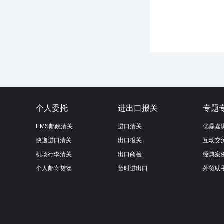
个人委托
进出口报关
专题
EMS邮政清关
进口清关
优鼎嘉
快递进口清关
出口报关
互动交
机场行李清关
出口商检
经典案
个人邮寄货物
暂时进出口
外贸助