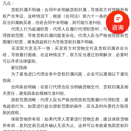
几点：
货权归属不明确：合同中未明确货权归属，导致双方对货物所有
权产生争议。这种情况下，根据《合同法》第六十一条的规定，货物
应当归属购买者，但若合同中未明确，则可能引发纠纷。
代理人行为超越职责：代理人在履行代理职责时，可能超越了代
理授权范围，导致货权归属问题复杂化。代理人应当严格按照授权范
围履行职责，避免因超权行为导致货权归属不明确。
买卖双方意见不一致：买卖双方对货物交付及货权归属存在分
歧，导致履行困难。在这种情况下，双方应当通过协商解决，必要时
可以寻求法律援助。
避坑指南
为了避免进口代理业务中货权归属问题，企业可以遵循以下避坑
指南：
合同条款明确：在签订代理合应当明确货物交付、货权归属及相
关责任，避免因条款模糊引发纠纷。
授权范围清晰：代理人应当严格按照授权范围履行代理职责，避
免超权行为。如需进行超出授权范围的操作，应当及时向委托方取得
新的授权。
保留货物所有权：如果代理人需要进行货物交易，建议保留货物
所有权，直到交易完成并确认无误为止。这样可以有效避免因货权归