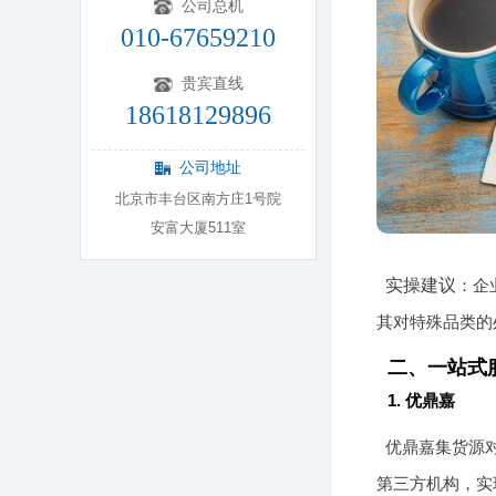
公司总机
010-67659210
贵宾直线
18618129896
公司地址
北京市丰台区南方庄1号院
安富大厦511室
实操建议
：企
其对特殊品类的
二、一站式
1. 优鼎嘉
优鼎嘉集货源
第三方机构，实