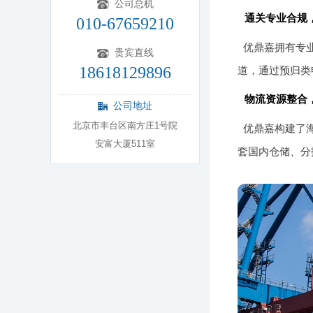
公司总机
通关专业合规
010-67659210
优鼎嘉拥有专
贵宾直线
18618129896
道，通过预归类
物流资源整合
公司地址
北京市丰台区南方庄1号院
优鼎嘉构建了
安富大厦511室
套国内仓储、分