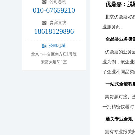
公司总机
优鼎嘉：脱
010-67659210
北京优鼎嘉贸
贵宾直线
业服务商。
18618129896
全品类业务覆
公司地址
优鼎嘉的业务
北京市丰台区南方庄1号院
业为例，该企业
安富大厦511室
了企业不同品类
一站式全流程
集货源对接、
一批精密仪器时
通关专业合规
拥有专业报关