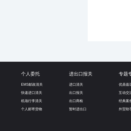
个人委托
进出口报关
专题
EMS邮政清关
进口清关
优鼎嘉
快递进口清关
出口报关
互动交
机场行李清关
出口商检
经典案
个人邮寄货物
暂时进出口
外贸助