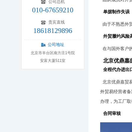
公司总机
010-67659210
单据制作失误
贵宾直线
由于不熟悉外
18618129896
外贸履约风险
公司地址
在与国外客户
北京市丰台区南方庄1号院
北京优鼎嘉
安富大厦511室
全程代办进出
北京优鼎嘉贸
外贸易经营者备
办理，为工厂取
合同审核