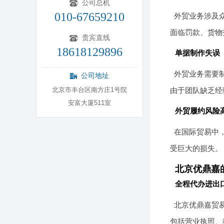
公司总机
010-67659210
外贸业务涉及
面临罚款、货物
贵宾直线
18618129896
单据制作失误
外贸业务需要
公司地址
北京市丰台区南方庄1号院
由于团队缺乏经
安富大厦511室
外贸履约风险
在国际贸易中
受巨大的损失。
北京优鼎嘉
全程代办进出
北京优鼎嘉贸
包括营业执照、