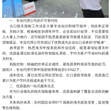
一、专业代理公司的不可替代性
出口报关报检工作涉及大量专业知识和细节操作，包括单证审
核、关税计算、检验检疫协调等环节。企业若自行处理，不仅需要投
入大量人力物力，还可能因不熟悉最新政策导致通关延误、罚款甚至
货物退运。专业代理公司凭借以下优势成为企业出口业务的"护航者"：
效率提升：熟悉海关申报系统和作业流程，能显著缩短通关时
间。优鼎嘉通过标准化操作和智能化系统，平均为客户节省40%的通
关时长。
风险控制：精确把控单证合规性，避免因资料错误导致的处罚。
据统计，专业代理可将申报差错率降低至0.5%以下。
成本优化：通过合理运用自贸协定、出口退税等政策，优鼎嘉已
累计为客户节约关税成本超千万元。
二、优鼎嘉的一站式服务生态
作为行业领先的报关报检服务商，优鼎嘉构建了覆盖全流程的解
决方案：
关务风控体系：实时跟踪全球87个国家的海关政策变更，提前预
警合规风险。