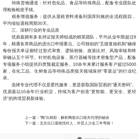
特殊货物通道：针对危化品、食品等特殊商品，配备专业团队处
理检验检疫手续。
税务增值服务：提供从退税资料准备到国库到账的全流程跟踪，
平均缩短退税周期30天。
三、深耕行业的专业品质
优鼎嘉拥有多名持证报关师组成的精英团队，平均从业年限超过8
年，精通各类商品的进出口申报要点。公司独创的"五级复核机制"确保
每份报关单证都经过形式审查、逻辑校验、政策比对、风险审核和终
审确认五个环节。针对机电设备、医疗器械等技术密集型产品，配备
专项服务小组提供归类预裁定服务。10余年来累计服务客户超过5000
家，在化工品、生鲜食品等特殊品类报关领域保持"零退运"的行业纪
录。
选择专业代理不仅是委托服务，更是获取国际贸易的"通关密码"。
优鼎嘉以10余年行业积淀，持续为客户创造"更智能、更安全、更经
济"的跨境贸易新体验。
上一篇："陶"出精彩：解析陶瓷出口报关代理的秘诀
下一篇：北京出口退税找对人，外贸人少走三年弯路！