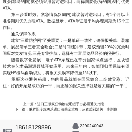
展会(非缔约国)就必须采用暂时进出口，而德国展会(缔约国)则可优先
ATA。
第三步看时效。紧急情况(2周内)建议暂时进出口，有1个月以上
准备期则优先办理ATA。数据显示，ATA单证册平均办理周期为15个工
作日。
通关保障体系
建立"三重防护网"至关重要：一是单证一致性，确保报关单、装箱
单、展品清单三者完全吻合;二是时间缓冲带，建议预留20%的冗余时
间应对突发情况;三是专业护航，选择有丰富展览品经验的报关行。
随着数字化发展，电子ATA系统已在部分国家试点运行，区块链
技术在艺术品溯源领域开始应用。未来三年内，智能预归类系统有望
实现HS编码自动识别，将报关失误率降低至1%以下。
掌握这些通关秘籍，您的展品就能在国际舞台上绽放异彩。记
住：好的开始是成功的一半，而正确的报关选择就是这关键的"一半"。
上一篇：进口正版疯狂动物城毛绒手办必看通关指南
下一篇：俄罗斯冷冻鸡爪进口清关全攻略：从资质到清关一步到位
2290240043
18618129896