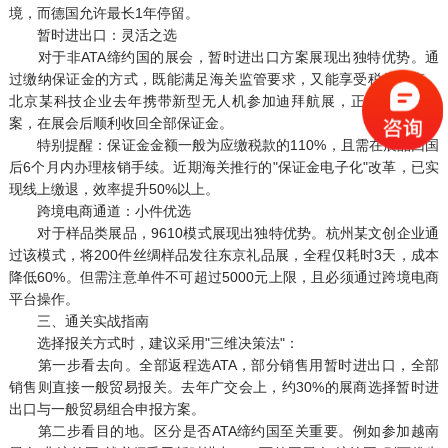
境，而德国允许最长1年停留。
暂时进出口：灵活之选
对于非ATA缔约国的展会，暂时进出口方案展现出独特优势。通
过缴纳保证金的方式，既能满足海关监管要求，又能享受税收优惠。
北京某科技企业去年携带新型无人机参加迪拜航展，正是采用此方
案，在展会后顺利收回全部保证金。
特别提醒：保证金金额一般为应缴税款的110%，且需在展品回国
后6个月内办理核销手续。近期海关推行的"保证金电子化"改革，已实
现线上缴退，效率提升50%以上。
跨境电商通道：小件优选
对于样品类展品，9610模式展现出独特优势。杭州某文创企业通
过该模式，将200件丝绸样品发往东京礼品展，全程仅耗时3天，成本
降低60%。但需注意单件不可超过5000元上限，且必须通过跨境电商
平台操作。
三、通关实战指南
选择报关方式时，建议采用"三维决策法"：
第一步看去向。全部返程选ATA，部分销售用暂时进出口，全部
销售则直接一般贸易报关。去年广交会上，约30%的展商选择暂时进
出口与一般贸易组合申报方案。
第二步看目的地。区分是否ATA缔约国至关重要。例如参加越南