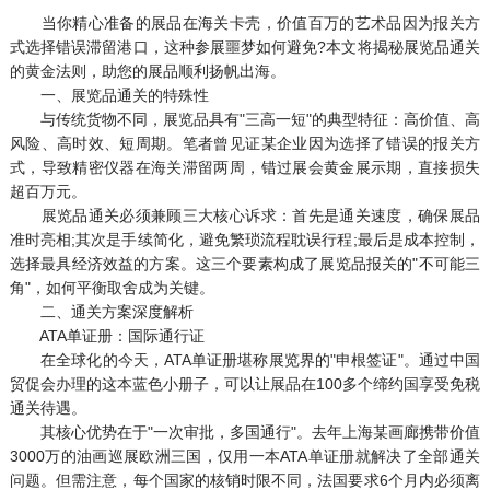
当你精心准备的展品在海关卡壳，价值百万的艺术品因为报关方
式选择错误滞留港口，这种参展噩梦如何避免?本文将揭秘展览品通关
的黄金法则，助您的展品顺利扬帆出海。
一、展览品通关的特殊性
与传统货物不同，展览品具有"三高一短"的典型特征：高价值、高
风险、高时效、短周期。笔者曾见证某企业因为选择了错误的报关方
式，导致精密仪器在海关滞留两周，错过展会黄金展示期，直接损失
超百万元。
展览品通关必须兼顾三大核心诉求：首先是通关速度，确保展品
准时亮相;其次是手续简化，避免繁琐流程耽误行程;最后是成本控制，
选择最具经济效益的方案。这三个要素构成了展览品报关的"不可能三
角"，如何平衡取舍成为关键。
二、通关方案深度解析
ATA单证册：国际通行证
在全球化的今天，ATA单证册堪称展览界的"申根签证"。通过中国
贸促会办理的这本蓝色小册子，可以让展品在100多个缔约国享受免税
通关待遇。
其核心优势在于"一次审批，多国通行"。去年上海某画廊携带价值
3000万的油画巡展欧洲三国，仅用一本ATA单证册就解决了全部通关
问题。但需注意，每个国家的核销时限不同，法国要求6个月内必须离