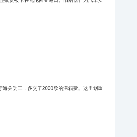
整批货被卡在瓦伦西亚港口。雨刮器作为汽车安
关罢工，多交了2000欧的滞箱费。这里划重