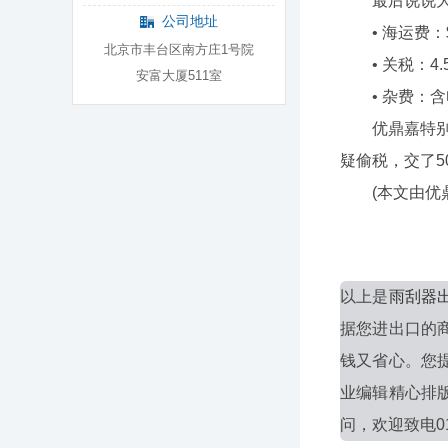
最后说说大家
公司地址
• 海运费：$3
北京市丰台区南方庄1号院
• 关税：4.
安富大厦511室
• 杂费：含电
优鼎嘉特别提
疑偷税，交了5
(本文由优鼎
以上是
雨刮器
据您进出口的
钱又省心。您
业编辑精心排
问，欢迎致电010