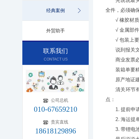
先说说最关键
全件，必须确
经典案例
√ 橡胶材质
√ 金属部件符
外贸助手
√ 包装上要
说到报关文件
联系我们
CONTACT US
商业发票必须注明贸
装箱单要精确
原产地证建议办
清关环节有个
点：
公司总机
010-67659210
1. 提前申请
2. 海运提单的
贵宾直线
3. 带锂电池
18618129896