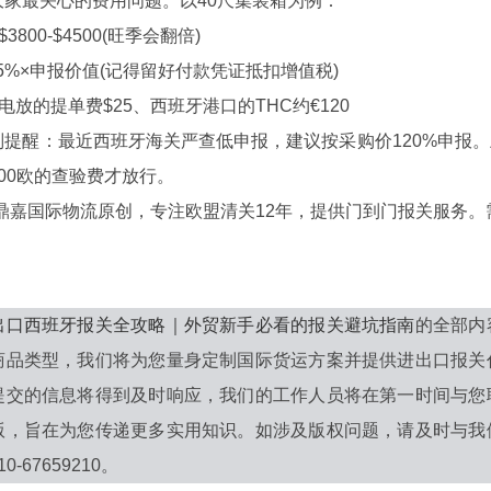
最关心的费用问题。以40尺集装箱为例：
800-$4500(旺季会翻倍)
5%×申报价值(记得留好付款凭证抵扣增值税)
放的提单费$25、西班牙港口的THC约€120
醒：最近西班牙海关严查低申报，建议按采购价120%申报。
00欧的查验费才放行。
嘉国际物流原创，专注欧盟清关12年，提供门到门报关服务。
出口西班牙报关全攻略｜外贸新手必看的报关避坑指南
的全部内
商品类型，我们将为您量身定制国际货运方案并提供进出口报关
提交的信息将得到及时响应，我们的工作人员将在第一时间与您
版，旨在为您传递更多实用知识。如涉及版权问题，请及时与我
-67659210。