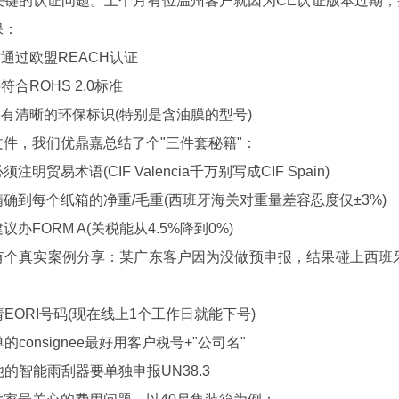
的认证问题。上个月有位温州客户就因为CE认证版本过期，
保：
通过欧盟REACH认证
合ROHS 2.0标准
有清晰的环保标识(特别是含油膜的型号)
，我们优鼎嘉总结了个"三件套秘籍"：
易术语(CIF Valencia千万别写成CIF Spain)
到每个纸箱的净重/毛重(西班牙海关对重量差容忍度仅±3%)
FORM A(关税能从4.5%降到0%)
真实案例分享：某广东客户因为没做预申报，结果碰上西班牙海
EORI号码(现在线上1个工作日就能下号)
consignee最好用客户税号+"公司名"
的智能雨刮器要单独申报UN38.3