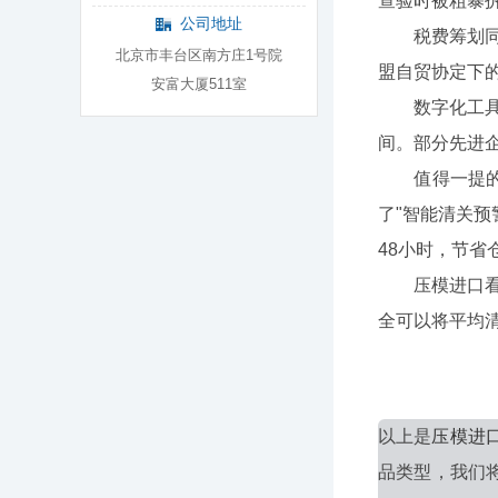
查验时被粗暴
公司地址
税费筹划同样
北京市丰台区南方庄1号院
盟自贸协定下
安富大厦511室
数字化工具的
间。部分先进
值得一提的是
了"智能清关预
48小时，节省
压模进口看似
全可以将平均
以上是
压模进
品类型，我们