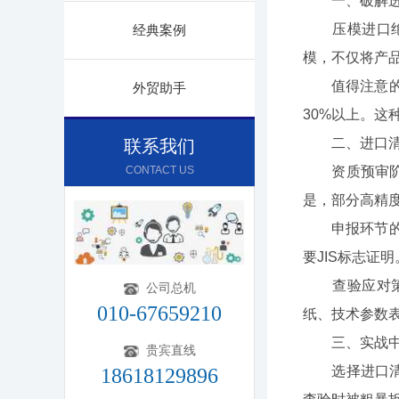
一、破解进
压模进口绝非
经典案例
模，不仅将产品
值得注意的是
外贸助手
30%以上。这
二、进口清
联系我们
CONTACT US
资质预审阶段
是，部分高精
申报环节的常
要JIS标志证
查验应对策略
公司总机
010-67659210
纸、技术参数
三、实战中
贵宾直线
选择进口清关
18618129896