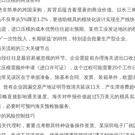
口压模的商业密码
简单的跨国采购，其背后蕴含着显著的商业价值。以长三角
不良率从5%降至1.2%，更借助模具的模块化设计实现生产线
，进口压模的成本优势往往超出预期。某些工业发达地区的模具
种"一次性投入，长期获益"的特性，特别适合批量生产型企业。
关流程的三大关键节点
往往是最容易被忽视的环节。企业需提前办理海关进出口收发
度压模需额外申请《进口许可证》，这个过程可能需要20个工作
见误区在于单据准备。除基本合同、发票、装箱单外，欧盟出
明。曾有企业因漏交原产地证明导致清关延误11天，产生滞港费超
直接影响通关速度。海关对申报价值超过5万美元的模具实施
表，必要时可预约海关预检验服务。
的风险控制技巧
代理时，要重点考察其特种设备操作资质。某深圳电子厂就因