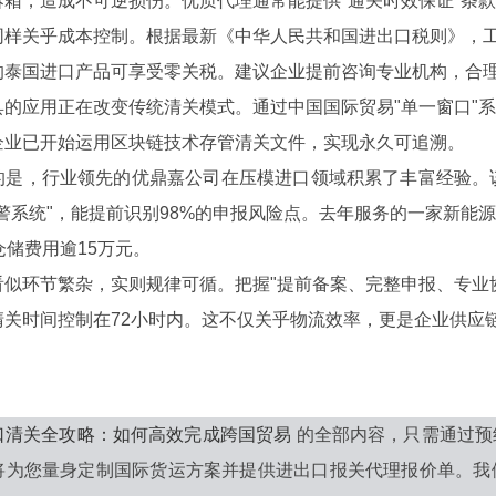
拆箱，造成不可逆损伤。优质代理通常能提供"通关时效保证"条
关乎成本控制。根据最新《中华人民共和国进出口税则》，工业
的泰国进口产品可享受零关税。建议企业提前咨询专业机构，合
应用正在改变传统清关模式。通过中国国际贸易"单一窗口"系
企业已开始运用区块链技术存管清关文件，实现永久可追溯。
，行业领先的优鼎嘉公司在压模进口领域积累了丰富经验。该
警系统"，能提前识别98%的申报风险点。去年服务的一家新能
仓储费用逾15万元。
环节繁杂，实则规律可循。把握"提前备案、完整申报、专业协
清关时间控制在72小时内。这不仅关乎物流效率，更是企业供应
口清关全攻略：如何高效完成跨国贸易
的全部内容，只需通过预
将为您量身定制国际货运方案并提供进出口报关代理报价单。我