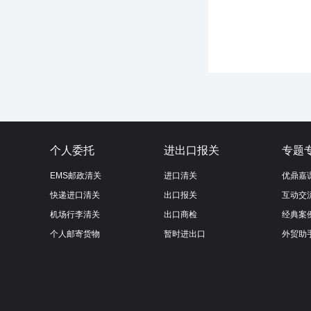
个人委托
进出口报关
专题
EMS邮政清关
进口清关
优鼎嘉
快递进口清关
出口报关
互动交
机场行李清关
出口商检
经典案
个人邮寄货物
暂时进出口
外贸助