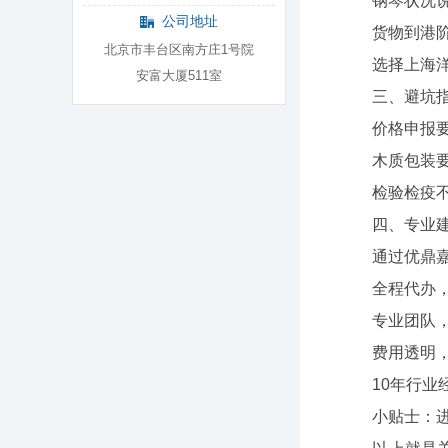
钢琴状况说
公司地址
货物到港阶
北京市丰台区南方庄1号院
选择上海洋山
安富大厦511室
三、避坑指
价格申报要准
木质包装要注
检验检疫不能
四、专业建
通过优鼎嘉
全程代办，
专业团队，
费用透明，
10年行业经
小贴士：进口