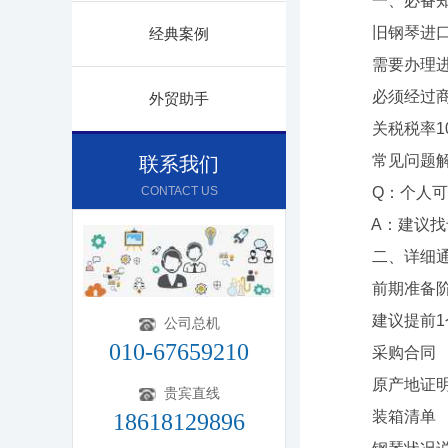
一、必备知
旧钢琴进口必
经典案例
需要办理进
必须经过商
外贸助手
关税税率10
常见问题解
联系我们
CONTACT US
Q：个人可
A：建议找专
二、详细通
前期准备阶段
建议提前1个
公司总机
010-67659210
采购合同
原产地证
贵宾直线
装箱清单
18618129896