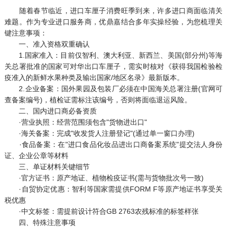
随着春节临近，进口车厘子消费旺季到来，许多进口商面临清关
难题。作为专业进口服务商，优鼎嘉结合多年实操经验，为您梳理关
键注意事项：
一、准入资格双重确认
1.国家准入：目前仅智利、澳大利亚、新西兰、美国(部分州)等海
关总署批准的国家可对华出口车厘子，需实时核对《获得我国检验检
疫准入的新鲜水果种类及输出国家/地区名录》最新版本。
2.企业备案：国外果园及包装厂必须在中国海关总署注册(官网可
查备案编号)，植检证需标注该编号，否则将面临退运风险。
二、国内进口商必备资质
·营业执照：经营范围须包含"货物进出口"
·海关备案：完成"收发货人注册登记"(通过单一窗口办理)
·食品备案：在"进口食品化妆品进出口商备案系统"提交法人身份
证、企业公章等材料
三、单证材料关键细节
·官方证书：原产地证、植物检疫证书(需与货物批次号一致)
·自贸协定优惠：智利等国家需提供FORM F等原产地证书享受关
税优惠
·中文标签：需提前设计符合GB 2763农残标准的标签样张
四、特殊注意事项