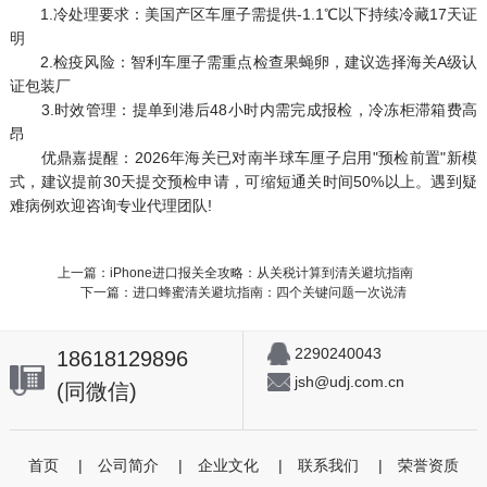
1.冷处理要求：美国产区车厘子需提供-1.1℃以下持续冷藏17天证
明
2.检疫风险：智利车厘子需重点检查果蝇卵，建议选择海关A级认
证包装厂
3.时效管理：提单到港后48小时内需完成报检，冷冻柜滞箱费高
昂
优鼎嘉提醒：2026年海关已对南半球车厘子启用"预检前置"新模
式，建议提前30天提交预检申请，可缩短通关时间50%以上。遇到疑
难病例欢迎咨询专业代理团队!
上一篇：iPhone进口报关全攻略：从关税计算到清关避坑指南
下一篇：进口蜂蜜清关避坑指南：四个关键问题一次说清
2290240043
18618129896
jsh@udj.com.cn
(同微信)
首页
|
公司简介
|
企业文化
|
联系我们
|
荣誉资质