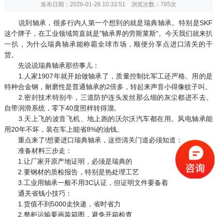
发布日期：2026-01-26 10:33:51 浏览次数：
785次
说到轴承，很多行内人第一个想到的就是瑞典轴承。特别是SKF
这个牌子，在工业领域简直就是"轴承界的劳斯莱斯"。今天我们就来扒
一扒，为什么瑞典轴承能称霸全球市场，顺便分享点进口清关的干
货。
先说说瑞典轴承那些事儿：
1.人家1907年就开始做轴承了，质量控制比军工还严格。用的是
特种合金钢，耐磨性是普通轴承的2倍多，转起来声音小得像蚊子叫。
2.密封技术特别牛，三道防护连头发丝那么细的灰尘都进不去。
自带润滑系统，零下40度照样转得溜。
3.天上飞的波音飞机、地上跑的沃尔沃汽车都在用。风电轴承能
用20年不坏，装在车上能省8%的油钱。
重点来了!想要进口瑞典轴承，这些清关门道必须知道：
准备材料三步走：
1.让厂家开原产地证明，必须是瑞典的
2.要钢材的质检报告，特别是热处理工艺
3.工业用轴承一般不用3C认证，但证明文件要备着
通关省钱小技巧：
1.货值不到5000走快递，省时省力
2.整柜运输要画装箱图，避免开箱检查