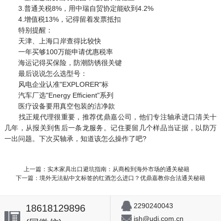
3.普通关税8%，用中瑞自贸协定能砍到4.2%
4.增值税13%，记得留着发票抵扣
特别提醒：
天津、上海口岸查得比较快
一年买够100万能申请优惠税率
海运记得买保险，防潮防锈很关键
最后说说怎么选型号：
风电企业认准"EXPLORER"标
汽车厂选"Energy Efficient"系列
医疗设备要用真空包装的洁净款
找正规代理很重要，推荐优鼎嘉公司，他们专注轴承进口清关十
几年，从报关到售后一条龙服务。记住要留几个样品当证据，以防万
一出问题。下次买轴承，知道该怎么操作了吧?
上一篇：实木家具出口避坑指南：从商检到海外市场的通关秘籍
下一篇：境外无法贴中文标签的红酒怎么进口？优鼎嘉教你合法通关秘籍
2290240043
18618129896
jsh@udj.com.cn