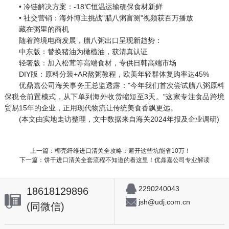
• 冷链解决方案：-18℃恒温运输确保食材新鲜
• 社交营销：海外博主挑战"腊八粥盲测"视频获百万播放
藏在粥里的商机
随着跨境电商发展，腊八粥出口呈现新趋势：
中东版：替换猪油为橄榄油，获清真认证
轻奢版：加入松茸等高端食材，专供日韩高端市场
DIY版：原料分装+AR熬粥教程，欧美年轻群体复购率达45%
优鼎嘉公司海关事务王总监透露："今年我们首次尝试腊八粥原料
保税仓前置模式，从下单到海外收货缩短至3天。"这家专注食品跨境
贸易15年的企业，正用现代物流让传统美食香飘更远。
(本文由实地走访整理，文中数据来自海关2024年报及企业调研)
上一篇：椰壳纤维进口清关全攻略：避开这些坑能省10万！
下一篇：饼干进口清关全套流程不知道的看这里！优鼎嘉公司专业解读
2290240043
18618129896
jsh@udj.com.cn
(同微信)