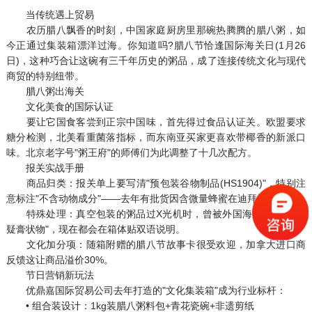
当传统遇上贸易
农历腊八飘香的时刻，中国家庭厨房里那碗热腾腾的腊八粥，如
今正通过集装箱漂洋过海。你知道吗?腊八节恰逢国际海关日(1月26
日)，这种巧合让这碗有三千年历史的粥品，成了连接传统文化与现代
商贸的特别纽带。
腊八粥出海关
文化美食的国际认证
要让它国食客尝到正宗中国味，首先得过食品认证关。欧盟要求
糖分检测，北美看重菌落指标，而东南亚买家更喜欢带椰香的新派口
味。北京老字号"粥王府"的师傅们为此调整了十几次配方。
报关实战手册
商品归类：报关单上要写清"预包装谷物制品(HS1904)"，特别注
意标注"不含动物成分"——去年有批货因含微量蜂蜜在迪拜被扣。
特殊处理：真空包装的粥品过X光机时，曾被外国海关误认为"可
疑膏状物"，现在都会在箱体贴双语说明。
文化加分项：随箱附赠的腊八节故事卡很受欢迎，加拿大进口商
反馈这让商品溢价30%。
节日营销新玩法
优鼎嘉国际贸易公司去年打造的"文化集装箱"成为行业标杆：
• 组合装设计：1kg装腊八粥料包+青花瓷碗+非遗剪纸