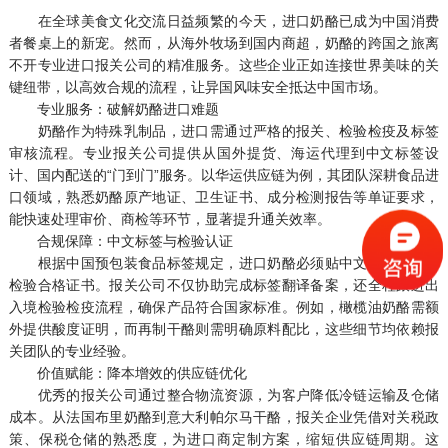
在全球美食文化交流日益频繁的今天，进口奶酪已成为中国消费
者餐桌上的新宠。然而，从海外牧场到国内商超，奶酪的跨国之旅离
不开专业进口报关公司的精准服务。这些企业正如连接世界美味的关
键纽带，以高效合规的流程，让异国风味安全抵达中国市场。
专业服务：破解奶酪进口难题
奶酪作为特殊乳制品，进口需通过严格的报关、检验检疫及标签
审核流程。专业报关公司提供从国外提货、海运代理到中文标签设
计、国内配送的“门到门”服务。以华运供应链为例，其团队深耕食品进
口领域，熟悉奶酪原产地证、卫生证书、成分检测报告等单证要求，
能快速处理审价、商检等环节，显著提升通关效率。
合规保障：中文标签与检验认证
根据中国预包装食品标签规定，进口奶酪必须贴中文标签并随附
检验合格证书。报关公司不仅协助完成标签翻译备案，还全程跟进出
入境检验检疫流程，确保产品符合国家标准。例如，橄榄油奶酪需额
外提供酸度证明，而再制干酪则需明确原料配比，这些细节均依赖报
关团队的专业经验。
价值赋能：降本增效的供应链优化
优秀的报关公司通过整合物流资源，为客户降低冷链运输及仓储
成本。从法国布里奶酪到意大利帕尔马干酪，报关企业凭借对关税政
策、保税仓储的熟悉度，为进口商定制方案，缩短供应链周期。这