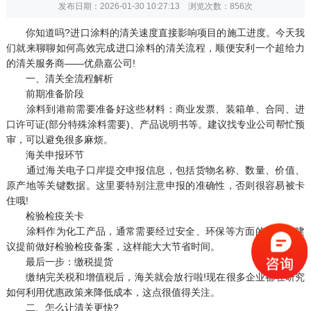
发布日期：2026-01-30 10:27:13 浏览次数：
856次
你知道吗?进口涂料的清关速度直接影响项目的施工进度。今天我
们就来聊聊如何高效完成进口涂料的清关流程，顺便安利一个超给力
的清关服务商——优鼎嘉公司!
一、清关全流程解析
前期准备阶段
涂料到港前需要准备好这些材料：商业发票、装箱单、合同、进
口许可证(部分特殊涂料需要)、产品说明书等。建议找专业公司帮忙预
审，可以避免很多麻烦。
海关申报环节
通过海关电子口岸提交申报信息，包括货物名称、数量、价值、
原产地等关键数据。这里要特别注意申报的准确性，否则很容易被卡
住哦!
检验检疫关卡
涂料作为化工产品，通常需要经过安全、环保等方面的检验。建
议提前做好检验检疫备案，这样能大大节省时间。
最后一步：缴税提货
缴纳完关税和增值税后，海关就会放行啦!现在很多企业都在研究
如何利用优惠政策来降低成本，这点很值得关注。
二、怎么让清关更快?