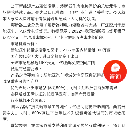
当下新能源产业蓬勃发展，熔断器作为电路保护的关键元件，市
场需求持续走高。作为出口代理商，了解行业门道至关重要。今天就
带大家深入探讨这个看似普通却蕴藏巨大商机的领域。
熔断器主要分为电子熔断器和电力熔断器两大类，广泛应用于新
能源车、光伏发电等场景。数据显示，2022年我国熔断器市场规模已
达27亿元，年均增速超20%。行业正在经历快速成长阶段。
市场机遇分析：
新能源车销量激增带动需求，2022年国内销量近700万辆
国产替代空间大，进口金额仍高于出口
全球市场规模超19亿美元，代理商发展空间广阔
代理商经营要点：
产品定位要精准：新能源汽车领域关注高压直流熔断器，工业领
域侧重高可靠性产品
优先布局亚洲市场(占比近50%)，同时关注欧洲新能源车需求
选择通过国际认证的优质供应商，确保产品质量
行业挑战不容忽视：
国际品牌占据高端市场主导地位，代理商需要帮助国内厂商提升
竞争力。同时，800V高压平台等技术升级也考验代理商的市场敏感
度。
展望未来，在国家政策支持和新能源发展的双重利好下，预计到